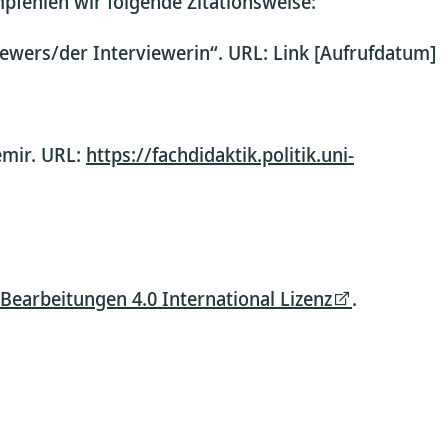
mpfehlen wir folgende Zitationsweise:
ewers/der Interviewerin“. URL: Link [Aufrufdatum]
emir. URL:
https://fachdidaktik.politik.uni-
arbeitungen 4.0 International Lizenz
.